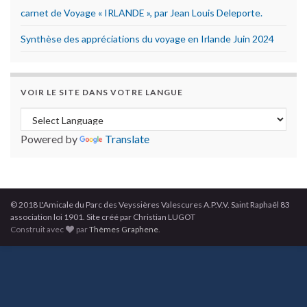
carnet de Voyage « IRLANDE », par Jean Louis Deleporte.
Synthèse des appréciations du voyage en Irlande Juin 2024
VOIR LE SITE DANS VOTRE LANGUE
Powered by
Translate
© 2018 L'Amicale du Parc des Veyssières Valescures A.P.V.V. Saint Raphaël 83
association loi 1901. Site créé par Christian LUGOT
Construit avec
par
Thèmes Graphene
.