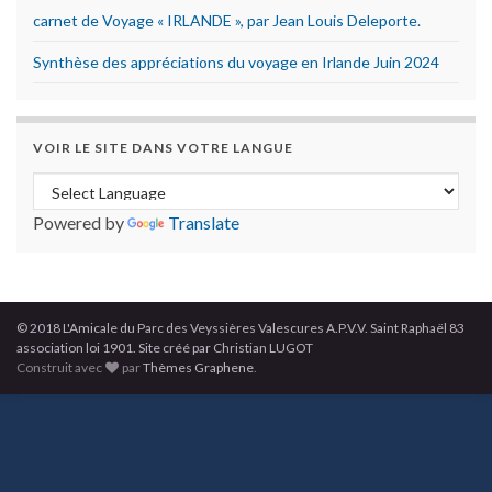
carnet de Voyage « IRLANDE », par Jean Louis Deleporte.
Synthèse des appréciations du voyage en Irlande Juin 2024
VOIR LE SITE DANS VOTRE LANGUE
Powered by
Translate
© 2018 L'Amicale du Parc des Veyssières Valescures A.P.V.V. Saint Raphaël 83
association loi 1901. Site créé par Christian LUGOT
Construit avec
par
Thèmes Graphene
.