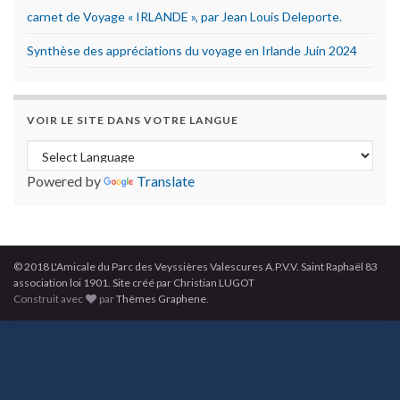
carnet de Voyage « IRLANDE », par Jean Louis Deleporte.
Synthèse des appréciations du voyage en Irlande Juin 2024
VOIR LE SITE DANS VOTRE LANGUE
Powered by
Translate
© 2018 L'Amicale du Parc des Veyssières Valescures A.P.V.V. Saint Raphaël 83
association loi 1901. Site créé par Christian LUGOT
Construit avec
par
Thèmes Graphene
.