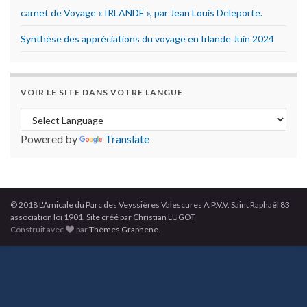
carnet de Voyage « IRLANDE », par Jean Louis Deleporte.
Synthèse des appréciations du voyage en Irlande Juin 2024
VOIR LE SITE DANS VOTRE LANGUE
Powered by
Translate
© 2018 L'Amicale du Parc des Veyssières Valescures A.P.V.V. Saint Raphaël 83
association loi 1901. Site créé par Christian LUGOT
Construit avec
par
Thèmes Graphene
.