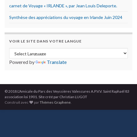
carnet de Voyage « IRLANDE », par Jean Louis Deleporte.
Synthèse des appréciations du voyage en Irlande Juin 2024
VOIR LE SITE DANS VOTRE LANGUE
Powered by
Translate
© 2018 L'Amicale du Parc des Veyssières Valescures A.P.V.V. Saint Raphaël 83
association loi 1901. Site créé par Christian LUGOT
Construit avec
par
Thèmes Graphene
.