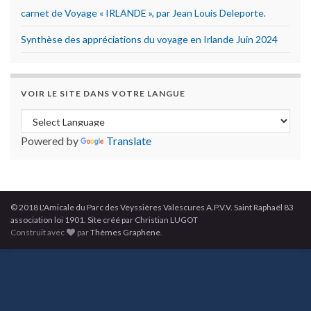
carnet de Voyage « IRLANDE », par Jean Louis Deleporte.
Synthèse des appréciations du voyage en Irlande Juin 2024
VOIR LE SITE DANS VOTRE LANGUE
Powered by
Translate
© 2018 L'Amicale du Parc des Veyssières Valescures A.P.V.V. Saint Raphaël 83
association loi 1901. Site créé par Christian LUGOT
Construit avec
par
Thèmes Graphene
.