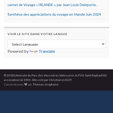
carnet de Voyage « IRLANDE », par Jean Louis Deleporte.
Synthèse des appréciations du voyage en Irlande Juin 2024
VOIR LE SITE DANS VOTRE LANGUE
Powered by
Translate
© 2018 L'Amicale du Parc des Veyssières Valescures A.P.V.V. Saint Raphaël 83
association loi 1901. Site créé par Christian LUGOT
Construit avec
par
Thèmes Graphene
.